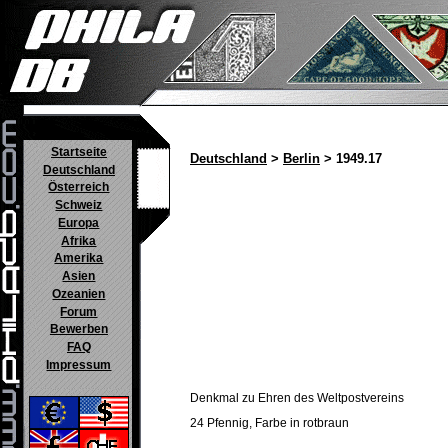
Startseite
Deutschland
>
Berlin
> 1949.17
Deutschland
Österreich
Schweiz
Europa
Afrika
Amerika
Asien
Ozeanien
Forum
Bewerben
FAQ
Impressum
Denkmal zu Ehren des Weltpostvereins
24 Pfennig, Farbe in rotbraun