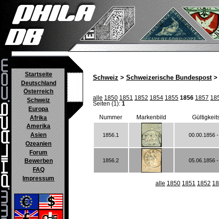
Startseite
Schweiz
>
Schweizerische Bundespost
> 
Deutschland
Österreich
alle
1850
1851
1852
1854
1855
1856
1857
18
Schweiz
Seiten (1):
1
Europa
Nummer
Markenbild
Gültigkeit
Afrika
Amerika
Asien
1856.1
00.00.1856 -
Ozeanien
Forum
1856.2
05.06.1856 -
Bewerben
FAQ
Impressum
alle
1850
1851
1852
18